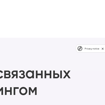
Privacy notice
 связанных
ингом