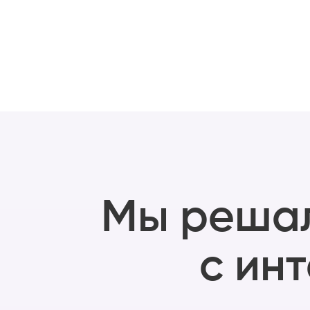
Мы реша
с ин