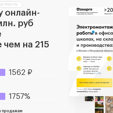
ЫЕ РАБОТЫ
у онлайн-
млн. руб
е
 чем на 215
1562 ₽
1757%
м продажам