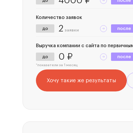
4000 ₽
до
после
Количество заявок
2
до
после
заявки
Выручка компании с сайта по первичны
0 ₽
до
после
*показатели за 1 месяц
Хочу такие же результаты