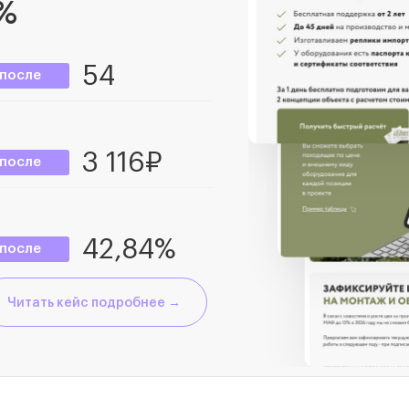
%
54
после
3 116₽
после
42,84%
после
Читать кейс подробнее →