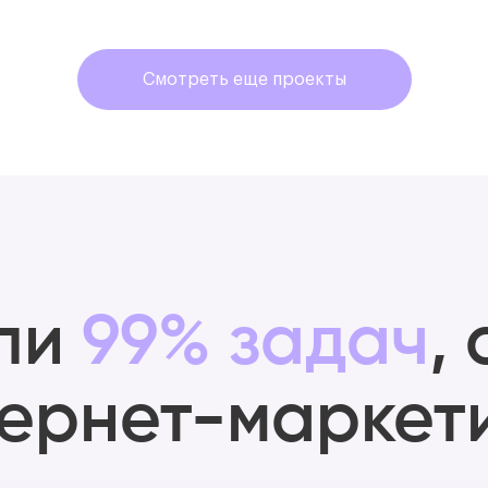
Смотреть еще проекты
ли
99% задач
,
тернет-маркет