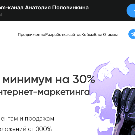
am-канал Анатолия Половинкина
l
Продвижение
Разработка сайтов
Кейсы
Блог
Отзывы
 минимум на 30%
интернет-маркетинга
иентам и продажам
вложений от 300%