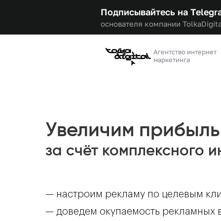
Подписывайтесь на Telegr
основателя компании TolkaDigita
Агентство интернет
маркетинга
Увеличим прибыль
за счёт комплексного 
— настроим рекламу по целевым кл
— доведем окупаемость рекламных 