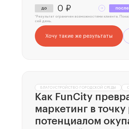
0 ₽
до
после
*Результат ограничен возможностями клиента. Пока
сей день.
Хочу такие же результаты
БЛАГОУСТРОЙСТВО ГОРОДСКОЙ СРЕДЫ
Как FunCity превр
маркетинг в точку 
потенциалом окуп