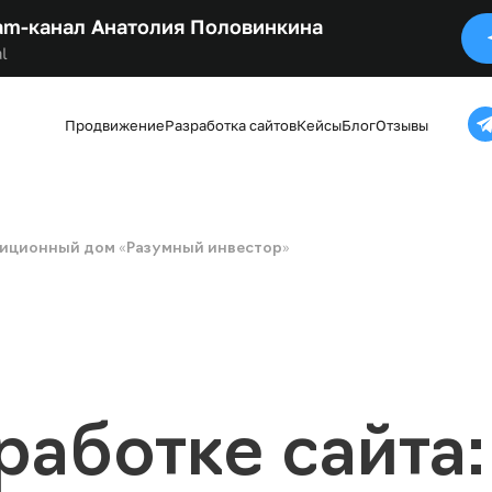
am-канал Анатолия Половинкина
l
Продвижение
Разработка сайтов
Кейсы
Блог
Отзывы
стиционный дом «Разумный инвестор»
работке сайта: