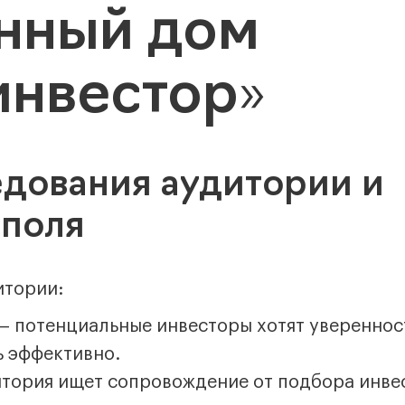
нный дом
инвестор»
едования аудитории и
поля
итории:
 потенциальные инвесторы хотят уверенност
ь эффективно.
тория ищет сопровождение от подбора инв