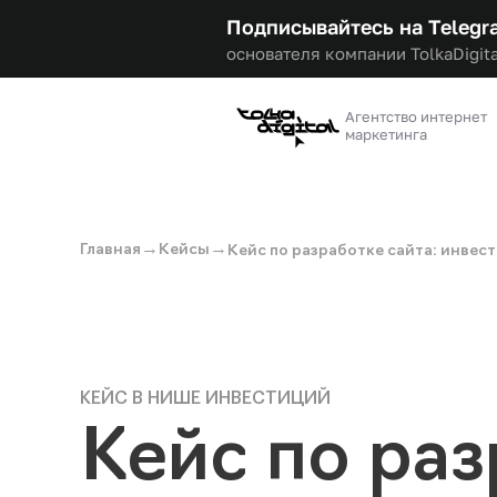
Подписывайтесь на Telegr
основателя компании TolkaDigita
Агентство интернет
маркетинга
→
→
Главная
Кейсы
Кейс по разработке сайта: инве
КЕЙС В НИШЕ ИНВЕСТИЦИЙ
Кейс по раз