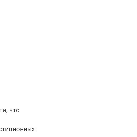
и, что
естиционных