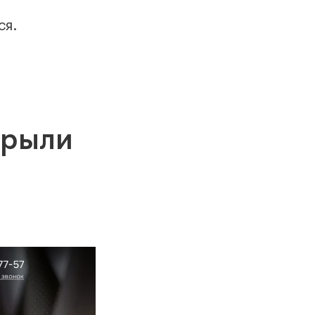
ся.
крыли