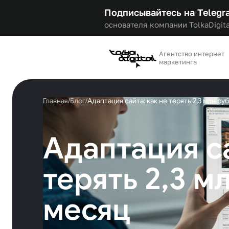
Подписывайтесь на Telegr
основателя компании TolkaDigita
Агентство интернет
маркетинга
Главная
/
Блог
/
Адаптация сайта: как не терять 2,3 млн ру
Адаптация са
терять 2,3 м
месяц