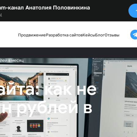
am-канал Анатолия Половинкина
l
Продвижение
Разработка сайтов
Кейсы
Блог
Отзывы
блей в месяц
йта: как не
лн рублей в