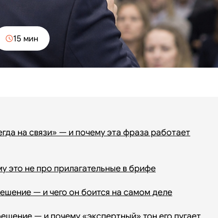
15 мин
да на связи» — и почему эта фраза работает
ему это не про прилагательные в брифе
ешение — и чего он боится на самом деле
ешение — и почему «экспертный» тон его пугает