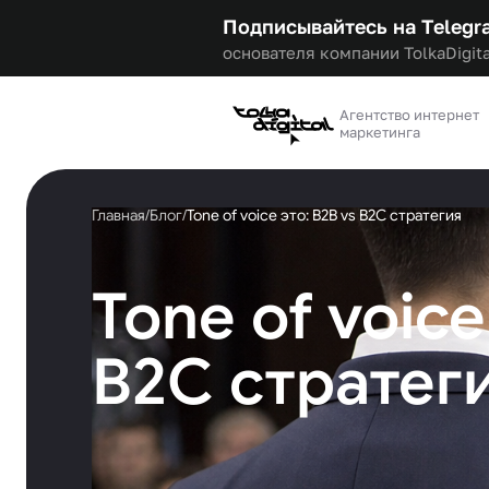
Подписывайтесь на Telegr
основателя компании TolkaDigita
Агентство интернет
маркетинга
Главная
/
Блог
/
Tone of voice это: B2B vs B2C стратегия
Tone of voice
B2C стратег