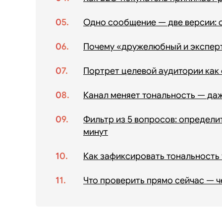
Одно сообщение — две версии: с
Почему «дружелюбный и экспертн
Портрет целевой аудитории как 
Канал меняет тональность — да
Фильтр из 5 вопросов: определи
минут
Как зафиксировать тональность 
Что проверить прямо сейчас — че