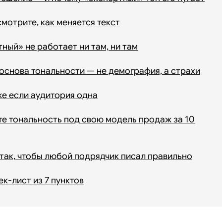
мотрите, как меняется текст
ый» не работает ни там, ни там
основа тональности — не демография, а страхи
же если аудитория одна
те тональность под свою модель продаж за 10
так, чтобы любой подрядчик писал правильно
к-лист из 7 пунктов