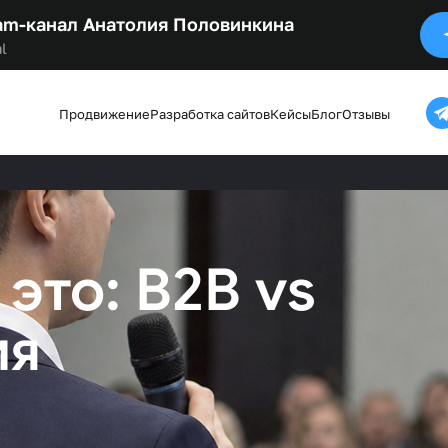
am-канал Анатолия Половинкина
l
Продвижение
Разработка сайтов
Кейсы
Блог
Отзывы
 это: B2B vs
ия