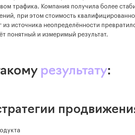
твом трафика. Компания получила более стаб
ний, при этом стоимость квалифицированно
г из источника неопределённости превратилс
ёт понятный и измеримый результат.
такому
результату
:
 стратегии продвижени
родукта