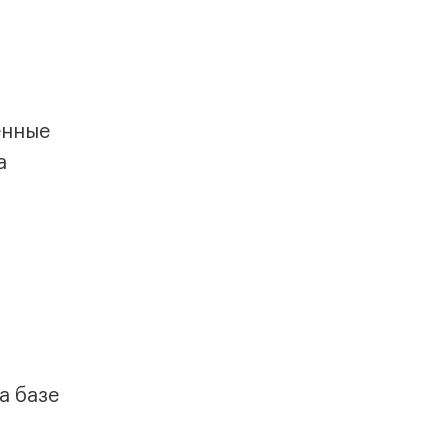
енные
а
а базе