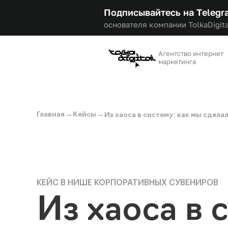
Подписывайтесь на Telegr
основателя компании TolkaDigita
Агентство интернет
маркетинга
→
→
Главная
Кейсы
Из хаоса в систему: как мы сдел
КЕЙС В НИШЕ КОРПОРАТИВНЫХ СУВЕНИРОВ
Из хаоса в 