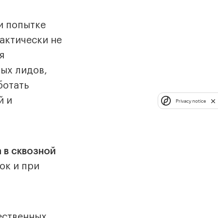
и попытке
фактически не
я
ых лидов,
ботать
й и
Privacy notice
 в сквозной
ок и при
ественных