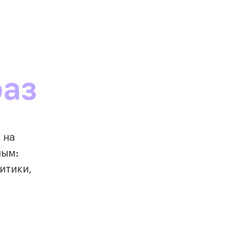
раз
 на
ным:
итики,