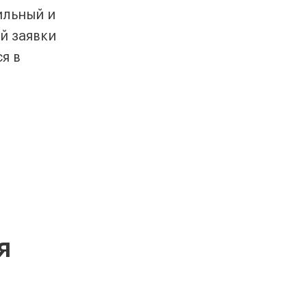
ильный и
й заявки
я в
я