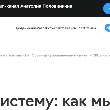
am-канал Анатолия Половинкина
l
Продвижение
Разработка сайтов
Кейсы
Блог
Отзывы
али маркетинг «Арт Сувенир» управляемым и снизили CPL в нес
систему: как м