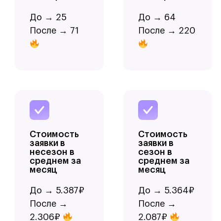
До → 25
До → 64
После → 71
После → 220
Стоимость
Стоимость
заявки в
заявки в
несезон в
сезон в
среднем за
среднем за
месяц
месяц
До → 5.387₽
До → 5.364₽
После →
После →
2.306₽
2.087₽