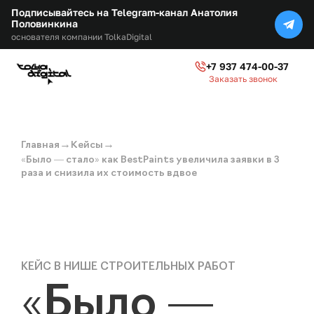
Подписывайтесь на Telegram-канал Анатолия
Половинкина
основателя компании TolkaDigital
+7 937 474-00-37
Заказать звонок
→
→
Главная
Кейсы
«Было — стало» как BestPaints увеличила заявки в 3
раза и снизила их стоимость вдвое
КЕЙС В НИШЕ СТРОИТЕЛЬНЫХ РАБОТ
«Было —