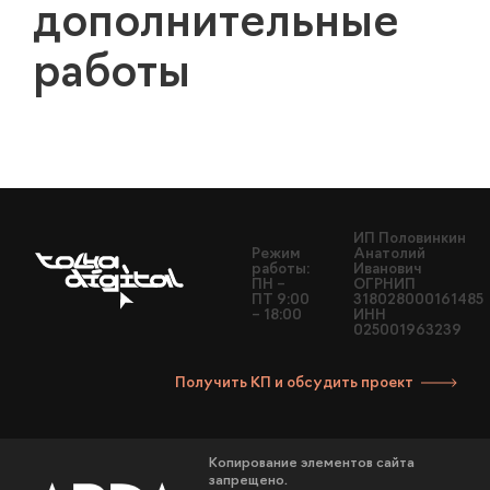
дополнительные
работы
ИП Половинкин
Режим
Анатолий
работы:
Иванович
ПН –
ОГРНИП
ПТ 9:00
318028000161485
– 18:00
ИНН
025001963239
Получить КП и обсудить проект
Копирование элементов сайта
запрещено.