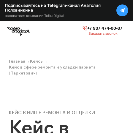
Подписывайтесь на Telegram-канал Анатолия
Половинкина
основателя компании TolkaDigital
+7 937 474-00-37
Заказать звонок
→
→
Главная
Кейсы
Кейс в сфере ремонта и укладки паркета
(Паркетович)
КЕЙС В НИШЕ РЕМОНТА И ОТДЕЛКИ
Кейс в