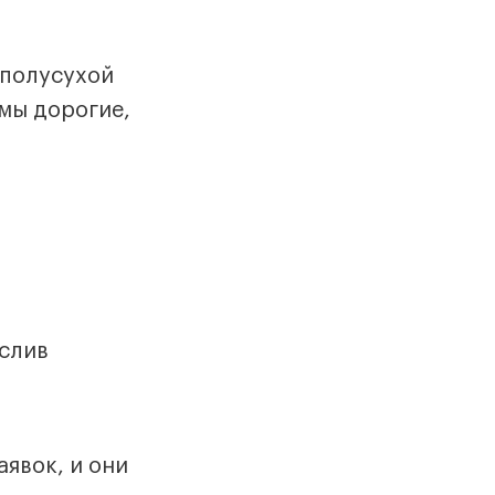
 полусухой
амы дорогие,
 слив
явок, и они