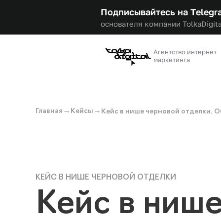
Подписывайтесь на Telegr
основателя компании TolkaDigita
Агентство интернет
маркетинга
→
→
Главная
Кейсы
Кейс в нише черновой отделки. 
КЕЙС В НИШЕ ЧЕРНОВОЙ ОТДЕЛКИ
Кейс в ниш