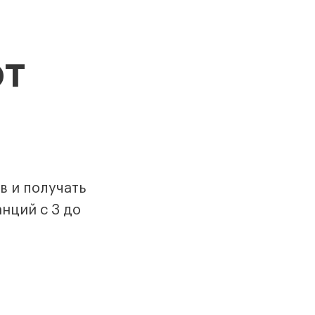
от
в и получать
анций с 3 до