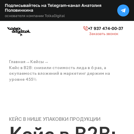
Подписывайтесь на Telegram-канал Анатолия
Половинкина
основателя компании TolkaDigital
+7 937 474-00-37
Заказать звонок
→
→
Главная
Кейсы
Кейс в B2B: снизили стоимость лида в 6 раз, а
окупаемость вложений в маркетинг держим на
уровне 455%
КЕЙС В НИШЕ УПАКОВКИ ПРОДУКЦИИ