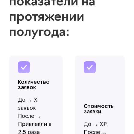
показатели на
протяжении
полугода:
Количество
заявок
До → Х
Стоимость
заявок
заявки
После →
Привлекли в
До → Х₽
2,5 раза
После →