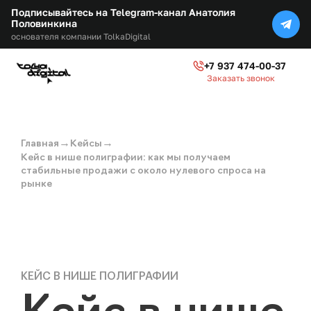
Подписывайтесь на Telegram-канал Анатолия
Половинкина
основателя компании TolkaDigital
+7 937 474-00-37
Заказать звонок
→
→
Главная
Кейсы
Кейс в нише полиграфии: как мы получаем
стабильные продажи с около нулевого спроса на
рынке
КЕЙС В НИШЕ ПОЛИГРАФИИ